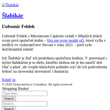
Šlabikár
Ľubomír Feldek
Ľubomír Feldek s Miroslavom Cipárom vydali v Mladých letách
svoju prvú spoločnú knihu –
Hra pre tvoje modré oči
, ktorá vyšla v
reedícii vo vydavateľstve Slovart v roku 2021 – pred vyše
šesťdesiatimi rokmi!
Ich
Šlabikár
je žiaľ ich poslednou spoločnou knihou. V porovnaní s
inými šlabikármi je to dielo, ktorého úlohou nie je len naučiť deti
čítať a písať, ale svojím klasickým poňatím vryť do ich podvedomia
hrdosť na slovenskú slovesnosť i ilustráciu.
Kúpiť tu
© 2026 Vydavateľstvo Columbus. All rights reserved.
Shopping Basket