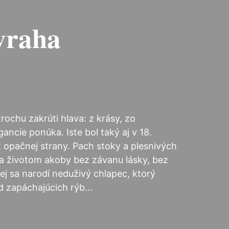
vraha
ochu zakrúti hlava: z krásy, zo
ncie ponúka. Iste bol taký aj v 18.
 opačnej strany. Pach stoky a plesnivých
za životom akoby bez závanu lásky, bez
jej sa narodí neduživý chlapec, ktorý
ud zapáchajúcich rýb…