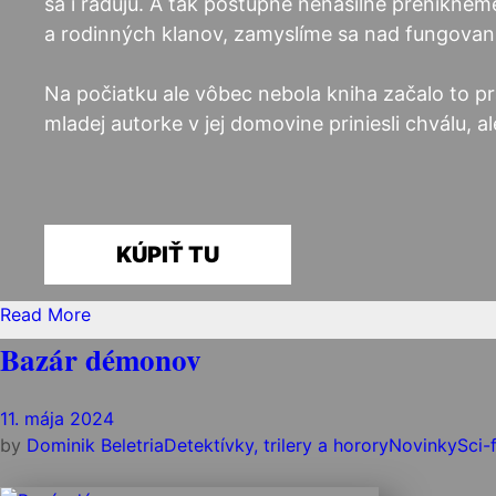
sa i radujú. A tak postupne nenásilne prenikne
a rodinných klanov, zamyslíme sa nad fungovan
Na počiatku ale vôbec nebola kniha začalo to pr
mladej autorke v jej domovine priniesli chválu, a
KÚPIŤ TU
Read More
Bazár démonov
11. mája 2024
by
Dominik
Beletria
Detektívky, trilery a horory
Novinky
Sci-