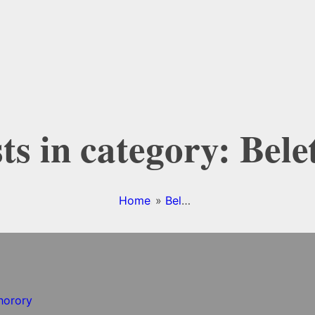
ts in category: Bele
Home
»
Beletria
»
Stránka 3
 horory