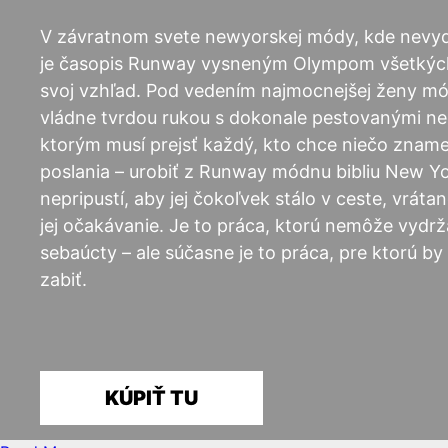
V závratnom svete newyorskej módy, kde nevyda
je časopis Runway vysneným Olympom všetkých t
svoj vzhľad. Pod vedením najmocnejšej ženy m
vládne tvrdou rukou s dokonale pestovanými n
ktorým musí prejsť každý, kto chce niečo znamen
poslania – urobiť z Runway módnu bibliu New Yo
nepripustí, aby jej čokoľvek stálo v ceste, vrátan
jej očakávanie. Je to práca, ktorú nemôže vydr
sebaúcty – ale súčasne je to práca, pre ktorú 
zabiť.
KÚPIŤ TU