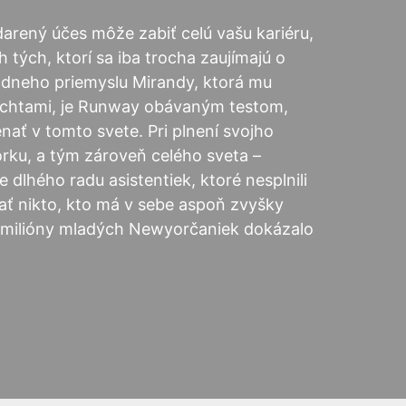
rený účes môže zabiť celú vašu kariéru,
ých, ktorí sa iba trocha zaujímajú o
ódneho priemyslu Mirandy, ktorá mu
echtami, je Runway obávaným testom,
ať v tomto svete. Pri plnení svojho
rku, a tým zároveň celého sveta –
e dlhého radu asistentiek, ktoré nesplnili
žať nikto, kto má v sebe aspoň zvyšky
by milióny mladých Newyorčaniek dokázalo