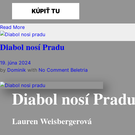
KÚPIŤ TU
Read More
Diabol nosí Pradu
19. júna 2024
by
Dominik
with
No Comment
Beletria
Diabol nosí Prad
Lauren Weisbergerová