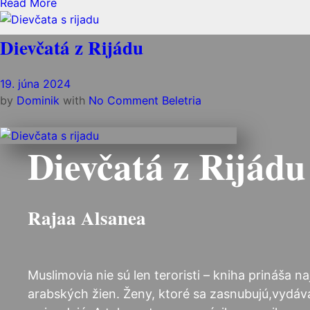
Read More
Dievčatá z Rijádu
19. júna 2024
by
Dominik
with
No Comment
Beletria
Dievčatá z Rijádu
Rajaa Alsanea
Muslimovia nie sú len teroristi – kniha prináša 
arabských žien. Ženy, ktoré sa zasnubujú,vydávaj