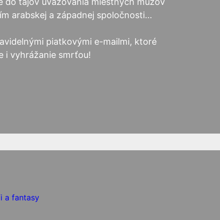
me do tajov uvažovania miestnych mužov
ím arabskej a západnej spoločnosti…
avidelnými piatkovými e-mailmi, ktoré
le i vyhrážanie smrťou!
fi a fantasy