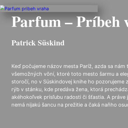
Parfum – Príbeh 
Patrick Süskind
Keď počujeme názov mesta Paríž, azda sa nám tr
všemožných vôní, ktoré toto mesto šarmu a elega
storočí, no v Süskindovej knihe ho pozorujeme z
rýb v stánku, kde predáva žena, ktorá prechád
akéhokoľvek prísľubu radosti či šťastia. A práve 
nemá nijakú šancu na prežitie a čaká naňho os