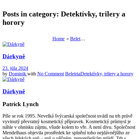
Posts in category: Detektívky, trilery a
horory
Home
»
Beletria
»
Detektívky, trilery a hor
Dárkyně
23. júla 2024
by
Dominik
with
No Comment
Beletria
Detektívky, trilery a horory
Dárkyně
Patrick Lynch
Píše se rok 1995. Nevelká švýcarská společnost uvádí na trh právě
vyvinutý převratný kosmetický přípravek. Kosmetický průmysl je
náhle v ohnisku zájmu, všude kolem to vře. A není divu. Společnost
Mendelhaus objevila prostředek ke splnění toho nejdávnějšího ze
všech lidských snů – snů o věčném, nepomíjejícím mládí. Trh s