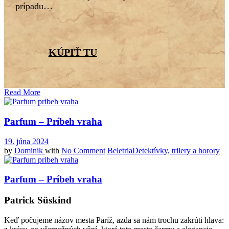
prípadu…
KÚPIŤ TU
Read More
Parfum – Príbeh vraha
19. júna 2024
by
Dominik
with
No Comment
Beletria
Detektívky, trilery a horory
Parfum – Príbeh vraha
Patrick Süskind
Keď počujeme názov mesta Paríž, azda sa nám trochu zakrúti hlava: