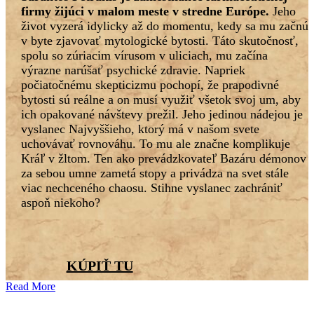
firmy žijúci v malom meste v stredne Európe.
Jeho
život vyzerá idylicky až do momentu, kedy sa mu začnú
v byte zjavovať mytologické bytosti. Táto skutočnosť,
spolu so zúriacim vírusom v uliciach, mu začína
výrazne narúšať psychické zdravie. Napriek
počiatočnému skepticizmu pochopí, že prapodivné
bytosti sú reálne a on musí využiť všetok svoj um, aby
ich opakované návštevy prežil. Jeho jedinou nádejou je
vyslanec Najvyššieho, ktorý má v našom svete
uchovávať rovnováhu. To mu ale značne komplikuje
Kráľ v žltom. Ten ako prevádzkovateľ Bazáru démonov
za sebou umne zametá stopy a privádza na svet stále
viac nechceného chaosu. Stihne vyslanec zachrániť
aspoň niekoho?
KÚPIŤ TU
Read More