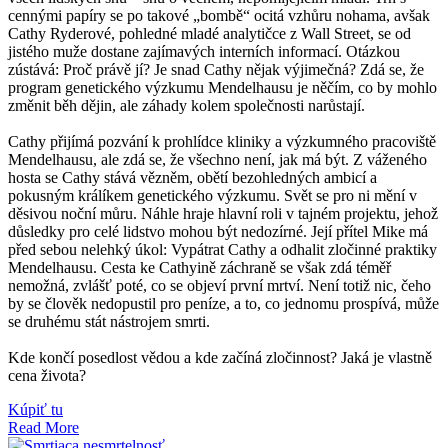
cennými papíry se po takové „bombě“ ocitá vzhůru nohama, avšak
Cathy Ryderové, pohledné mladé analytičce z Wall Street, se od
jistého muže dostane zajímavých interních informací. Otázkou
zústává: Proč právě jí? Je snad Cathy nějak výjimečná? Zdá se, že
program genetického výzkumu Mendelhausu je něčím, co by mohlo
změnit běh dějin, ale záhady kolem společnosti narůstají.
Cathy přijímá pozvání k prohlídce kliniky a výzkumného pracoviště
Mendelhausu, ale zdá se, že všechno není, jak má být. Z váženého
hosta se Cathy stává vězněm, obětí bezohledných ambicí a
pokusným králíkem genetického výzkumu. Svět se pro ni mění v
děsivou noční můru. Náhle hraje hlavní roli v tajném projektu, jehož
důsledky pro celé lidstvo mohou být nedozírné. Její přítel Mike má
před sebou nelehký úkol: Vypátrat Cathy a odhalit zločinné praktiky
Mendelhausu. Cesta ke Cathyině záchraně se však zdá téměř
nemožná, zvlášť poté, co se objeví první mrtví. Není totiž nic, čeho
by se člověk nedopustil pro peníze, a to, co jednomu prospívá, může
se druhému stát nástrojem smrti.
Kde končí posedlost vědou a kde začíná zločinnost? Jaká je vlastně
cena života?
Kúpiť tu
Read More