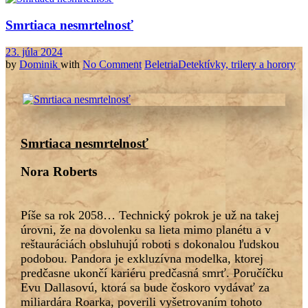
Smrtiaca nesmrtelnosť
23. júla 2024
by
Dominik
with
No Comment
Beletria
Detektívky, trilery a horory
Smrtiaca nesmrtelnosť
Nora Roberts
Píše sa rok 2058… Technický pokrok je už na takej
úrovni, že na dovolenku sa lieta mimo planétu a v
reštauráciách obsluhujú roboti s dokonalou ľudskou
podobou. Pandora je exkluzívna modelka, ktorej
predčasne ukončí kariéru predčasná smrť. Poručíčku
Evu Dallasovú, ktorá sa bude čoskoro vydávať za
miliardára Roarka, poverili vyšetrovaním tohoto