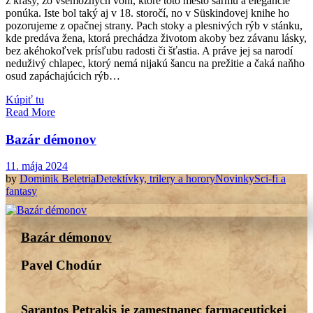
z krásy, zo všemožných vôní, ktoré toto mesto šarmu a elegancie
ponúka. Iste bol taký aj v 18. storočí, no v Süskindovej knihe ho
pozorujeme z opačnej strany. Pach stoky a plesnivých rýb v stánku,
kde predáva žena, ktorá prechádza životom akoby bez závanu lásky,
bez akéhokoľvek prísľubu radosti či šťastia. A práve jej sa narodí
neduživý chlapec, ktorý nemá nijakú šancu na prežitie a čaká naňho
osud zapáchajúcich rýb…
Kúpiť tu
Read More
Bazár démonov
11. mája 2024
by
Dominik
Beletria
Detektívky, trilery a horory
Novinky
Sci-fi a
fantasy
Bazár démonov
Pavel Chodúr
Sarantos Petrakis je zamestnanec farmaceutickej