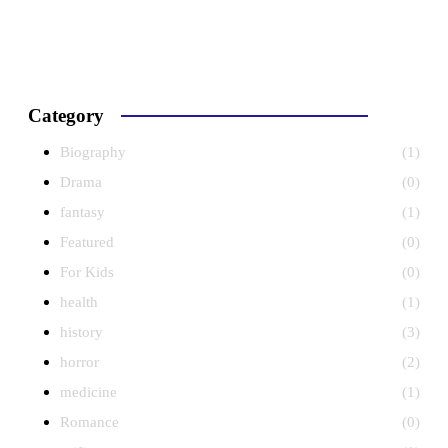
Category
Biography
(1)
Drama
(0)
fantasy
(1)
Featured
(0)
For Kids
(0)
health
(1)
history
(3)
horror
(2)
medicine
(1)
Romance
(0)