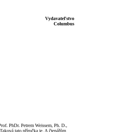
Vydavateľstvo
Columbus
Prof. PhDr. Petrem Weissem, Ph. D.,
Taková tato příručka je. A čtenářům