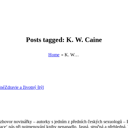
Posts tagged: K. W. Caine
Home
»
K. W. Caine
čné
Zdravie a životný štýl
ozhovor novinářky – autorky s jedním z předních českých sexuologů – 
ce‘ nás při pojmenování knihy nenapadlo. Jasná, stručná a přehledná. 