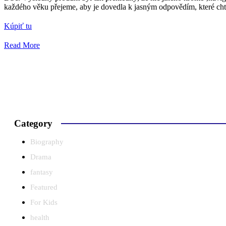
každého věku přejeme, aby je dovedla k jasným odpovědím, které chtěj
Kúpiť tu
Read More
Category
Biography
Drama
fantasy
Featured
For Kids
health