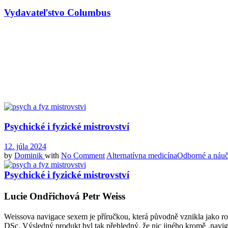
Vydavateľstvo Columbus
Psychické i fyzické mistrovství
12. júla 2024
by
Dominik
with
No Comment
Alternatívna medicína
Odborné a náu
Psychické i fyzické mistrovství
Lucie Ondřichová Petr Weiss
Weissova navigace sexem je příručkou, která původně vznikla jako r
DSc. Výsledný produkt byl tak přehledný, že nic jiného kromě ‚naviga