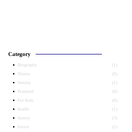
Category
Biography
(1)
Drama
(0)
fantasy
(1)
Featured
(0)
For Kids
(0)
health
(1)
history
(3)
horror
(2)